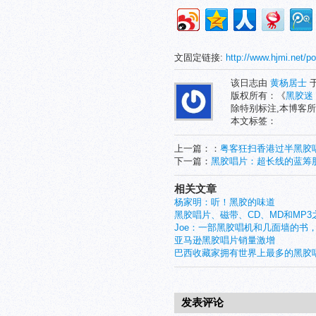
文固定链接:
http://www.hjmi.net/po
该日志由
黄杨居士
于
版权所有：《
黑胶迷
除特别标注,本博客所
本文标签：
上一篇：：
粤客狂扫香港过半黑胶
下一篇：
黑胶唱片：超长线的蓝筹
相关文章
杨家明：听！黑胶的味道
黑胶唱片、磁带、CD、MD和MP
Joe：一部黑胶唱机和几面墙的书
亚马逊黑胶唱片销量激增
巴西收藏家拥有世界上最多的黑胶
发表评论