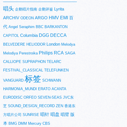
唱头
Lyrita
企鹅唱片指南
企鹅评鉴
HMV
EMI
ARCHIV
ARGO
百
ODEON
代
Angel
Seraphim
BBC
BARKANTON
DGG
DECCA
Columbia
CAPITOL
London
BELVEDERE
HELIODOR
Melodya
Philips
RCA
Melodiya
Perestroika
SAGA
CALLIOPE
SUPRAPHON
TELARC
FESTIVAL_CLASSICAL
TELEFUNKEN
标签
VANGUARD
SCHWANN
HARMONIA_MUNDI
ERATO
ACANTA
EURODISC
ORFEO
SEVEN-SEAS
JVC东
芝
SOUND_DESIGN_RECORD
ZEN
香港东
唱针
唱盘
唱臂
版
方唱片公司
SUNRISE
本
BMG
DMM
Mercury
CBS