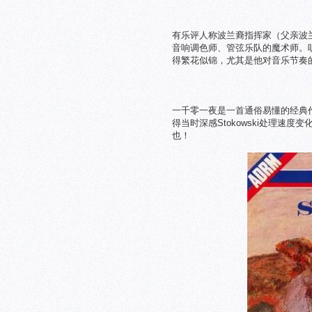
有乐评人称波兰裔指挥家（父亲波兰
音响调色师、管弦乐队的魔术师。听
得繁花似锦，尤其是他对音乐节奏的
一千零一夜是一首通俗易懂的经典作品
得当时深感Stokowski处理
也！