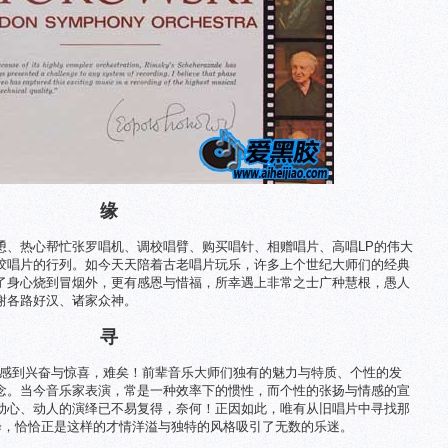
缘
恿、热心帮忙张罗唱机、调校唱臂、购买唱针、相赠唱片、高唱LP的伟大
胶唱片的行列。如今天天陪着古老唱片玩乐，许多上个世纪大师们的经典
了身心烧到冒烟外，更有感恩与惜福，所幸遇上非常之士广种慧根，愚人
谢各路好汉、诸家众神。
寻
人感到兴奋与惊喜，难矣！前辈音乐大师们独有的魅力与特质、个性的发
念。当今音乐家表演，常是一种效率下的惯性，而个性的张扬与情感的宣
动心、动人的演绎已不易复得，奈何！正因如此，唯有从旧唱片中寻找那
乐演绎，恰恰正是这样的才情洋溢与独特的风格吸引了无数的乐迷。