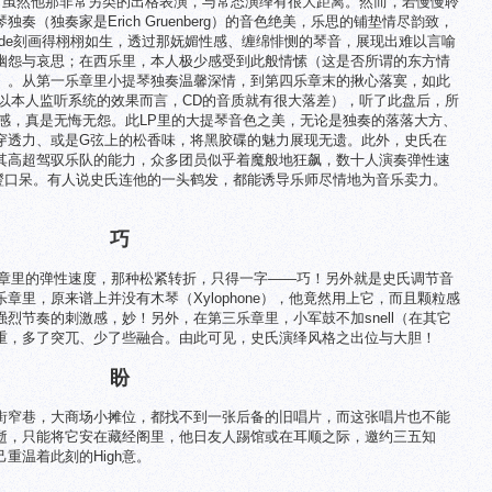
的演绎，虽然他那非常另类的出格表演，与常态演绎有很大距离。然而，若慢慢聆
（独奏家是Erich Gruenberg）的音色绝美，乐思的铺垫情尽韵致，
azade刻画得栩栩如生，透过那妩媚性感、缠绵悱恻的琴音，展现出难以言喻
幽怨与哀思；在西乐里，本人极少感受到此般情愫（这是否所谓的东方情
）。从第一乐章里小提琴独奏温馨深情，到第四乐章末的揪心落寞，如此
（以本人监听系统的效果而言，CD的音质就有很大落差），听了此盘后，所
足感，真是无悔无怨。此LP里的大提琴音色之美，无论是独奏的落落大方、
穿透力、或是G弦上的松香味，将黑胶碟的魅力展现无遗。此外，史氏在
其高超驾驭乐队的能力，众多团员似乎着魔般地狂飙，数十人演奏弹性速
人目瞪口呆。有人说史氏连他的一头鹤发，都能诱导乐师尽情地为音乐卖力。
巧
乐章里的弹性速度，那种松紧转折，只得一字——巧！另外就是史氏调节音
章里，原来谱上并没有木琴（Xylophone），他竟然用上它，而且颗粒感
烈节奏的刺激感，妙！另外，在第三乐章里，小军鼓不加snell（在其它
重，多了突兀、少了些融合。由此可见，史氏演绎风格之出位与大胆！
盼
街窄巷，大商场小摊位，都找不到一张后备的旧唱片，而这张唱片也不能
逝，只能将它安在藏经阁里，他日友人踢馆或在耳顺之际，邀约三五知
重温着此刻的High意。