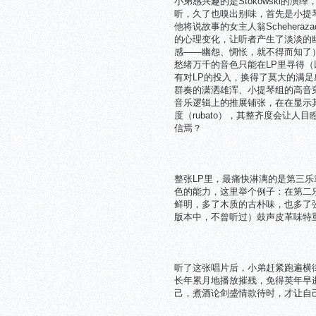
小弟感兴趣的是Stokowski
听，久了也嗅出别味，首先是小提琴独奏
他将说故事的女主人翁Scheher
的心理变化，让听者产生了淡淡的
感——幽怨、惆怅，就不得而知了
愁绪万千的音色只能在LP里寻得
有对LP的投入，换得了莫大的满
群奏的潇洒雄浑、小提琴组的高音
音乐逻辑上的推展铺张，在在显示
度（rubato），其整齐度会让
信焉？
整张LP里，最痛快淋漓的是第三
色的能力，这里举个例子：在第二乐
鲜明，多了木质的古朴味，也多了强
版本中，不曾听过）鼓声皮革味特
听了这张唱片后，小弟赶紧跑遍横
长年累月地播放摧残，免得英年早
己，煮酒论剑盛情款待时，才让自己