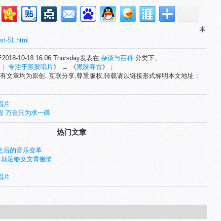
本
st-51.html
2018-10-18 16:06 Thursday发表在
杂谈与百科
分类下。
 ｜ 专注于黑胶唱片
》 → 《
黑胶寻古
》；
有文章均为原创. 互联分享,尊重版权,转载请以链接形式标明本文地址；
唱片
股 万金只为求一碟
热门文章
3之后的音乐变革
，就足够女文青撇情操
唱片