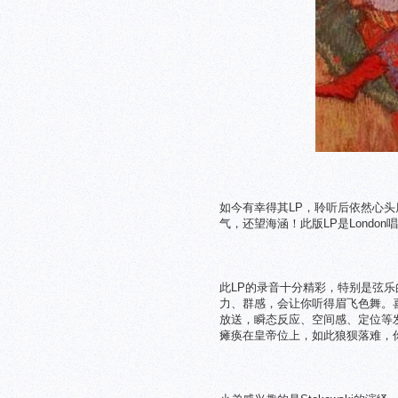
如今有幸得其LP，聆听后依然心头
气，还望海涵！此版LP是London唱
此LP的录音十分精彩，特别是弦
力、群感，会让你听得眉飞色舞。
放送，瞬态反应、空间感、定位等
瘫痪在皇帝位上，如此狼狈落难，