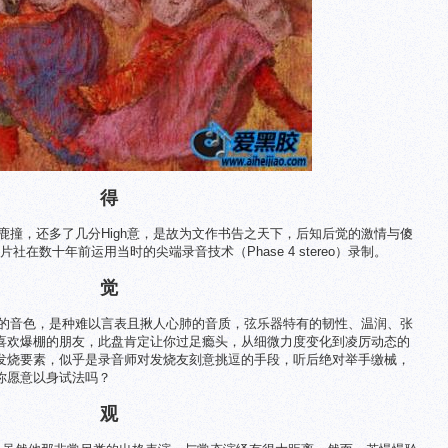
得
鹿撞，还多了几分High意，是故为文作书告之天下，后知后觉的激情与傻
片社在数十年前运用当时的尖端录音技术（Phase 4 stereo）录制。
觉
乐的音色，是种难以言表且揪人心肺的音质，弦乐器特有的韧性、温润、张
喜欢爆棚的朋友，此盘肯定让你过足瘾头，从细微力度变化到凌厉动态的
发烧要素，似乎是录音师对发烧友刻意挑逗的手段，听后绝对举手缴械，
你愿意以身试法吗？
观