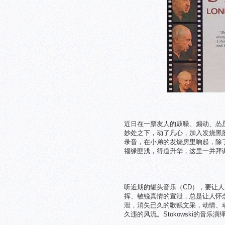
近日在一票友人的鼓噪、煽动、怂
妙处之下，动了凡心，加入发烧黑
录音，在小弟的发烧房里响起，除
福缘匪浅，得道升华，这里一并拜
听近期的罐头音乐（CD），要让
挥、敏锐真情的宣泄，总是让人怀
泄，消失已久的歌赋文采，动情、
久违的风流。Stokowski的音