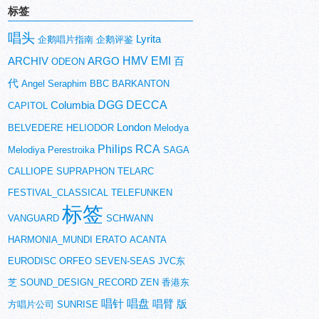
标签
唱头
Lyrita
企鹅唱片指南
企鹅评鉴
HMV
EMI
ARCHIV
ARGO
百
ODEON
代
Angel
Seraphim
BBC
BARKANTON
DGG
DECCA
Columbia
CAPITOL
London
BELVEDERE
HELIODOR
Melodya
Philips
RCA
Melodiya
Perestroika
SAGA
CALLIOPE
SUPRAPHON
TELARC
FESTIVAL_CLASSICAL
TELEFUNKEN
标签
VANGUARD
SCHWANN
HARMONIA_MUNDI
ERATO
ACANTA
EURODISC
ORFEO
SEVEN-SEAS
JVC东
芝
SOUND_DESIGN_RECORD
ZEN
香港东
唱针
唱盘
唱臂
版
方唱片公司
SUNRISE