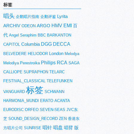
标签
唱头
Lyrita
企鹅唱片指南
企鹅评鉴
HMV
EMI
ARCHIV
ARGO
百
ODEON
代
Angel
Seraphim
BBC
BARKANTON
DGG
DECCA
Columbia
CAPITOL
London
BELVEDERE
HELIODOR
Melodya
Philips
RCA
Melodiya
Perestroika
SAGA
CALLIOPE
SUPRAPHON
TELARC
FESTIVAL_CLASSICAL
TELEFUNKEN
标签
VANGUARD
SCHWANN
HARMONIA_MUNDI
ERATO
ACANTA
EURODISC
ORFEO
SEVEN-SEAS
JVC东
芝
SOUND_DESIGN_RECORD
ZEN
香港东
唱针
唱盘
唱臂
版
方唱片公司
SUNRISE