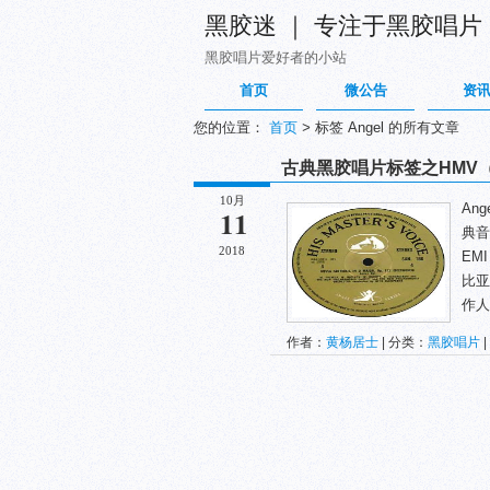
黑胶迷 ｜ 专注于黑胶唱片
黑胶唱片爱好者的小站
首页
微公告
资
您的位置：
首页
>
标签 Angel 的所有文章
古典黑胶唱片标签之HMV（
10月
An
11
典音
2018
EM
比亚
作人.
作者：
黄杨居士
| 分类：
黑胶唱片
|