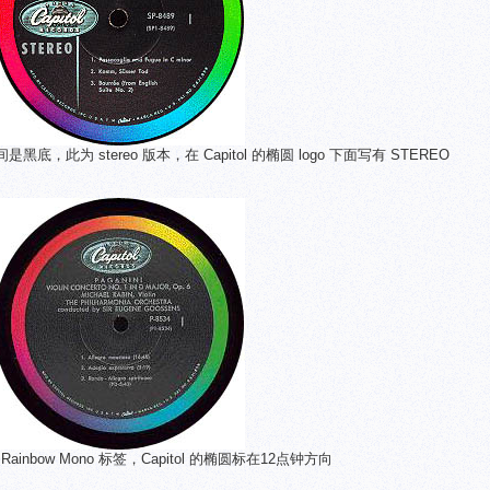
 中间是黑底，此为 stereo 版本，在 Capitol 的椭圆 logo 下面写有 STEREO
的 Rainbow Mono 标签，Capitol 的椭圆标在12点钟方向