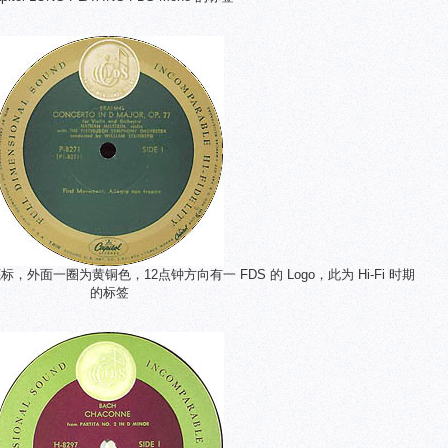
墨绿底标，外面一圈为黄铜色，12点钟方向有一 FDS 的 Logo，此为 Hi-Fi 时期
的标签