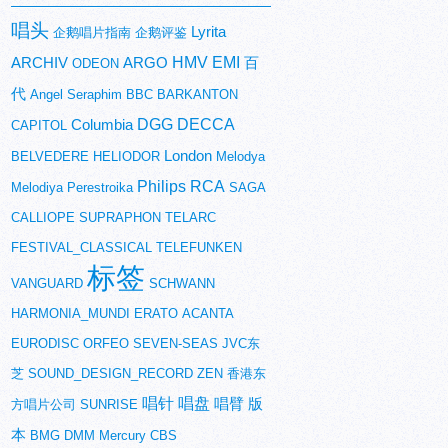
唱头
Lyrita
企鹅唱片指南
企鹅评鉴
HMV
EMI
ARCHIV
ARGO
百
ODEON
代
Angel
Seraphim
BBC
BARKANTON
DGG
DECCA
Columbia
CAPITOL
London
BELVEDERE
HELIODOR
Melodya
Philips
RCA
Melodiya
Perestroika
SAGA
CALLIOPE
SUPRAPHON
TELARC
FESTIVAL_CLASSICAL
TELEFUNKEN
标签
VANGUARD
SCHWANN
HARMONIA_MUNDI
ERATO
ACANTA
EURODISC
ORFEO
SEVEN-SEAS
JVC东
芝
SOUND_DESIGN_RECORD
ZEN
香港东
唱针
唱盘
唱臂
版
方唱片公司
SUNRISE
本
BMG
DMM
Mercury
CBS